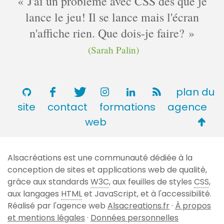
J'ai un problème avec CSS dès que je
lance le jeu! Il se lance mais l'écran
n'affiche rien. Que dois-je faire?
(Sarah Palin)
plan du
site
contact
formations
agence
Retou
web
en
haut
Alsacréations est une communauté dédiée à la
de
conception de sites et applications web de qualité,
page
grâce aux standards
W3C
, aux feuilles de styles
CSS
,
aux langages
HTML
et JavaScript, et à l'accessibilité.
Réalisé par l'agence web
Alsacreations.fr
·
À propos
et mentions légales
·
Données personnelles