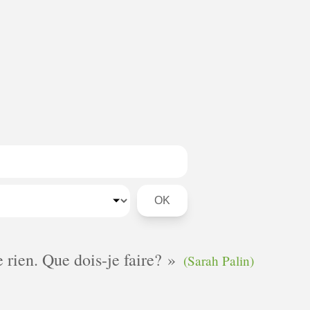
Rechercher dans les 
Région
e rien. Que dois-je faire?
(Sarah Palin)